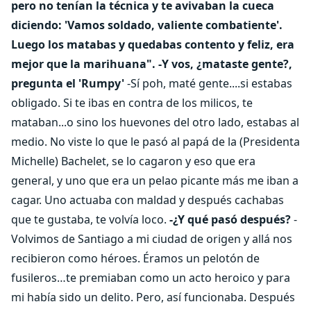
pero no tenían la técnica y te avivaban la cueca
diciendo: 'Vamos soldado, valiente combatiente'.
Luego los matabas y quedabas contento y feliz, era
mejor que la marihuana".
-Y vos, ¿mataste gente?,
pregunta el 'Rumpy'
-Sí poh, maté gente....si estabas
obligado. Si te ibas en contra de los milicos, te
mataban...o sino los huevones del otro lado, estabas al
medio. No viste lo que le pasó al papá de la (Presidenta
Michelle) Bachelet, se lo cagaron y eso que era
general, y uno que era un pelao picante más me iban a
cagar. Uno actuaba con maldad y después cachabas
que te gustaba, te volvía loco.
-¿Y qué pasó después?
-
Volvimos de Santiago a mi ciudad de origen y allá nos
recibieron como héroes. Éramos un pelotón de
fusileros…te premiaban como un acto heroico y para
mi había sido un delito. Pero, así funcionaba. Después