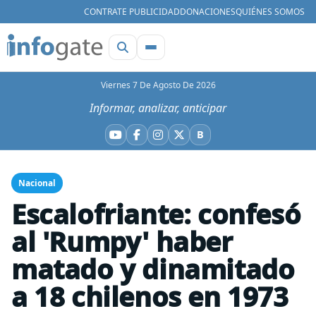
CONTRATE PUBLICIDAD
DONACIONES
QUIÉNES SOMOS
Viernes 7 De Agosto De 2026
Informar, analizar, anticipar
B
YouTube
Facebook
Instagram
X
Bluesky
Nacional
Escalofriante: confesó
al 'Rumpy' haber
matado y dinamitado
a 18 chilenos en 1973