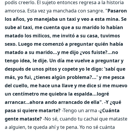
podis creerlo. El sujeto entonces regresa a la historia
amorosa. Esta vez ya manchada con sangre. "
Pasaron
los años, yo manejaba un taxi y veo a esta mina. Se
sube al taxi, me cuenta que a su marido lo habían
matado los milicos, me invitó a su casa, tuvimos
sexo. Luego me comenzó a preguntar quién había
matado a su marido...y me dijo ¿vos fuiste?...no
tengo idea, le dije. Un día me vuelve a preguntar y
después de unos pitos y copete yo le digo: 'sabí que
más, yo fui, ¿tienes algún problema?...' y me pesca
del cuello, me hace una llave y me dice si me muevo
un centímetro me quiebra la espalda...logré
arrancar...ahora ando arrancado de ella"
.
-Y ¿qué
pasa si quiere matarte?
-Tengo un arma
-¿Cuánta
gente mataste?
-No sé, cuando tu cachai que mataste
a alguien, te queda ahí y te pena. Yo no sé cuánta