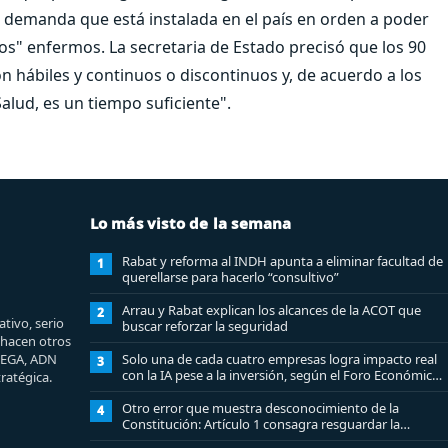
 demanda que está instalada en el país en orden a poder
os" enfermos. La secretaria de Estado precisó que los 90
n hábiles y continuos o discontinuos y, de acuerdo a los
alud, es un tiempo suficiente".
Lo más visto de la semana
Rabat y reforma al INDH apunta a eliminar facultad de
1
querellarse para hacerlo “consultivo”
Arrau y Rabat explican los alcances de la ACOT que
2
tivo, serio
buscar reforzar la seguridad
e hacen otros
MEGA, ADN
Solo una de cada cuatro empresas logra impacto real
3
con la IA pese a la inversión, según el Foro Económico
ratégica.
Mundial
Otro error que muestra desconocimiento de la
4
Constitución: Artículo 1 consagra resguardar la
seguridad nacional y proteger a los ciudadanos