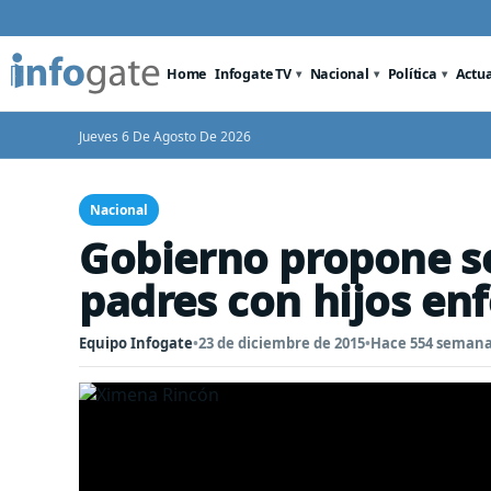
Home
Infogate TV
Nacional
Política
Actu
Jueves 6 De Agosto De 2026
Nacional
Gobierno propone se
padres con hijos en
Equipo Infogate
•
23 de diciembre de 2015
•
Hace 554 seman