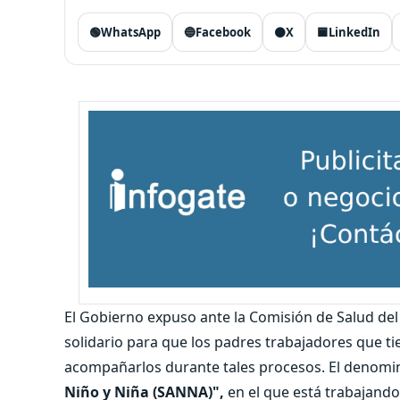
🟢
WhatsApp
🔵
Facebook
⚫
X
🟦
LinkedIn
El Gobierno expuso ante la Comisión de Salud de
solidario para que los padres trabajadores que 
acompañarlos durante tales procesos. El denom
Niño y Niña (SANNA)",
en el que está trabajando