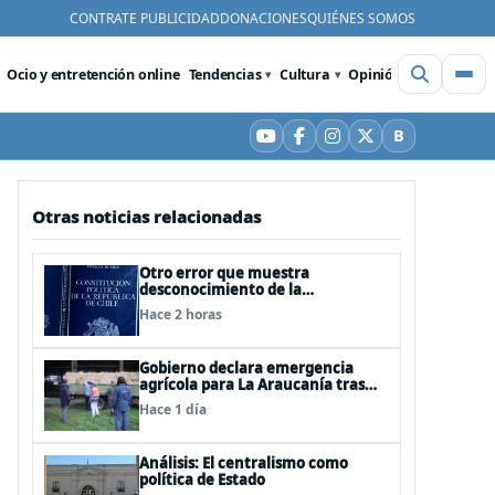
CONTRATE PUBLICIDAD
DONACIONES
QUIÉNES SOMOS
Ocio y entretención online
Tendencias
Cultura
Opinión
Videos
De
B
YouTube
Facebook
Instagram
X
Bluesky
Otras noticias relacionadas
Otro error que muestra
desconocimiento de la
Constitución: Artículo 1 consagra
Hace 2 horas
resguardar la seguridad nacional y
proteger a los ciudadanos
Gobierno declara emergencia
agrícola para La Araucanía tras
desastres por pasos de sistemas
Hace 1 día
frontales
Análisis: El centralismo como
política de Estado