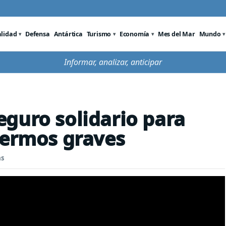
alidad
Defensa
Antártica
Turismo
Economía
Mes del Mar
Mundo
Informar, analizar, anticipar
guro solidario para
fermos graves
as