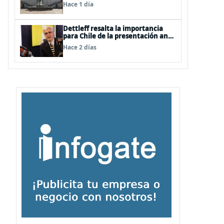
Hace 1 día
Dettleff resalta la importancia
para Chile de la presentación ante
la ONU de la Plataforma
Hace 2 días
Continental Extendida del
Archipiélago Juan Fernández