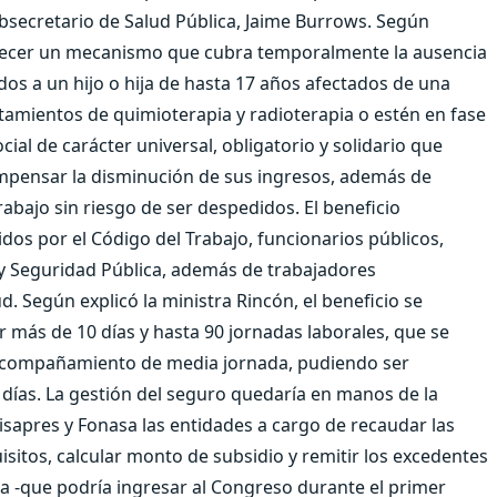
subsecretario de Salud Pública, Jaime Burrows. Según
tablecer un mecanismo que cubra temporalmente la ausencia
os a un hijo o hija de hasta 17 años afectados de una
amientos de quimioterapia y radioterapia o estén en fase
al de carácter universal, obligatorio y solidario que
mpensar la disminución de sus ingresos, además de
rabajo sin riesgo de ser despedidos. El beneficio
dos por el Código del Trabajo, funcionarios públicos,
y Seguridad Pública, además de trabajadores
. Según explicó la ministra Rincón, el beneficio se
 más de 10 días y hasta 90 jornadas laborales, que se
e acompañamiento de media jornada, pudiendo ser
ías. La gestión del seguro quedaría en manos de la
isapres y Fonasa las entidades a cargo de recaudar las
uisitos, calcular monto de subsidio y remitir los excedentes
va -que podría ingresar al Congreso durante el primer