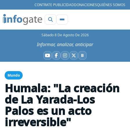
CONTRATE PUBLICIDAD
DONACIONES
QUIÉNES SOMOS
Sábado 8 De Agosto De 2026
Informar, analizar, anticipar
B
YouTube
Facebook
Instagram
X
Bluesky
Mundo
Humala: "La creación
de La Yarada-Los
Palos es un acto
irreversible"