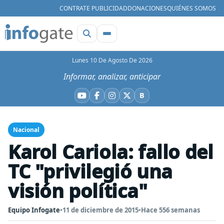
CONTRATE PUBLICIDAD
DONACIONES
QUIÉNES SOMOS
Lunes 10 De Agosto De 2026
Informar, analizar, anticipar
B
YouTube
Facebook
Instagram
X
Bluesky
Nacional
Karol Cariola: fallo del
TC "privilegió una
visión política"
Equipo Infogate
•
11 de diciembre de 2015
•
Hace 556 semanas