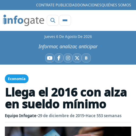
CONTRATE PUBLICIDAD
DONACIONES
QUIÉNES SOMOS
Jueves 6 De Agosto De 2026
Informar, analizar, anticipar
B
YouTube
Facebook
Instagram
X
Bluesky
Economía
Llega el 2016 con alza
en sueldo mínimo
Equipo Infogate
•
29 de diciembre de 2015
•
Hace 553 semanas