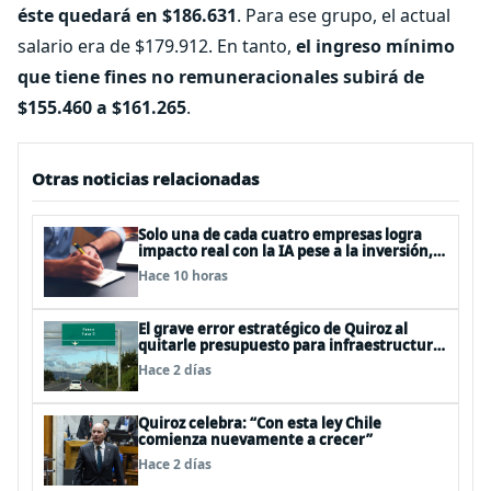
éste quedará en $186.631
. Para ese grupo, el actual
salario era de $179.912. En tanto,
el ingreso mínimo
que tiene fines no remuneracionales subirá de
$155.460 a $161.265
.
Otras noticias relacionadas
Solo una de cada cuatro empresas logra
impacto real con la IA pese a la inversión,
según el Foro Económico Mundial
Hace 10 horas
El grave error estratégico de Quiroz al
quitarle presupuesto para infraestructura
vial del Biobío
Hace 2 días
Quiroz celebra: “Con esta ley Chile
comienza nuevamente a crecer”
Hace 2 días