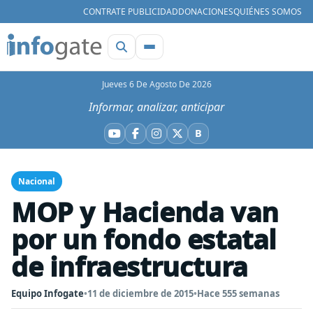
CONTRATE PUBLICIDAD
DONACIONES
QUIÉNES SOMOS
Jueves 6 De Agosto De 2026
Informar, analizar, anticipar
B
YouTube
Facebook
Instagram
X
Bluesky
Nacional
MOP y Hacienda van
por un fondo estatal
de infraestructura
Equipo Infogate
•
11 de diciembre de 2015
•
Hace 555 semanas