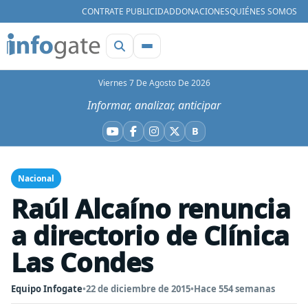
CONTRATE PUBLICIDAD
DONACIONES
QUIÉNES SOMOS
Viernes 7 De Agosto De 2026
Informar, analizar, anticipar
B
YouTube
Facebook
Instagram
X
Bluesky
Nacional
Raúl Alcaíno renuncia
a directorio de Clínica
Las Condes
Equipo Infogate
•
22 de diciembre de 2015
•
Hace 554 semanas