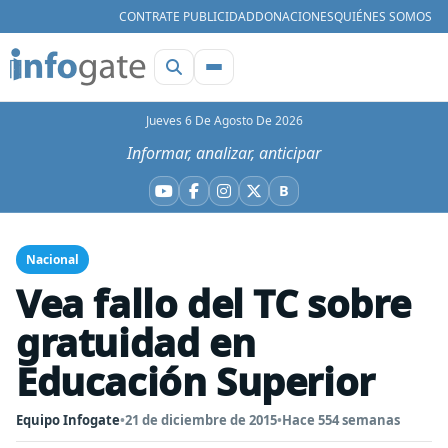
CONTRATE PUBLICIDAD
DONACIONES
QUIÉNES SOMOS
Jueves 6 De Agosto De 2026
Informar, analizar, anticipar
B
YouTube
Facebook
Instagram
X
Bluesky
Nacional
Vea fallo del TC sobre
gratuidad en
Educación Superior
Equipo Infogate
•
21 de diciembre de 2015
•
Hace 554 semanas