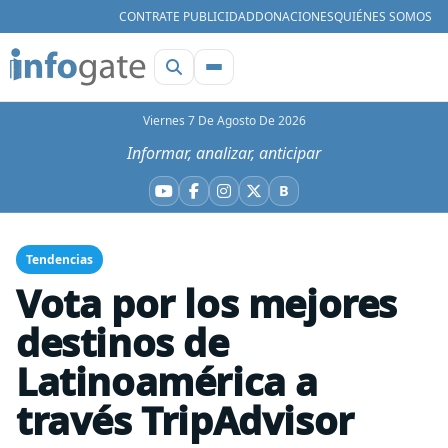
CONTRATE PUBLICIDAD
DONACIONES
QUIÉNES SOMOS
Viernes 7 De Agosto De 2026
Informar, analizar, anticipar
B
YouTube
Facebook
Instagram
X
Bluesky
Tendencias
Vota por los mejores
destinos de
Latinoamérica a
través TripAdvisor