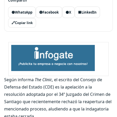
Compartir
🟢
WhatsApp
🔵
Facebook
⚫
X
🟦
LinkedIn
🔗
Copiar link
Según informa
The Clinic
, el escrito del Consejo de
Defensa del Estado (CDE) es la apelación a la
resolución adoptada por el 34º Juzgado del Crimen de
Santiago que recientemente rechazó la reapertura del
mencionado proceso, aludiendo a que la indagatoria
estaba cerrada.