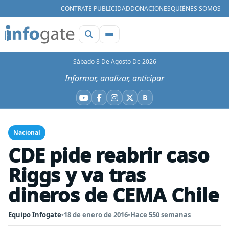
CONTRATE PUBLICIDAD
DONACIONES
QUIÉNES SOMOS
Sábado 8 De Agosto De 2026
Informar, analizar, anticipar
B
YouTube
Facebook
Instagram
X
Bluesky
Nacional
CDE pide reabrir caso
Riggs y va tras
dineros de CEMA Chile
Equipo Infogate
•
18 de enero de 2016
•
Hace 550 semanas