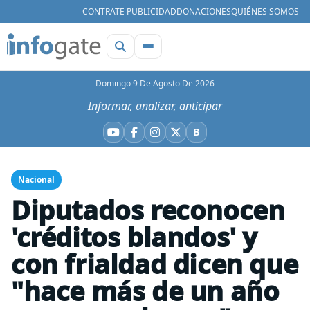
CONTRATE PUBLICIDAD
DONACIONES
QUIÉNES SOMOS
Domingo 9 De Agosto De 2026
Informar, analizar, anticipar
B
YouTube
Facebook
Instagram
X
Bluesky
Nacional
Diputados reconocen
'créditos blandos' y
con frialdad dicen que
"hace más de un año