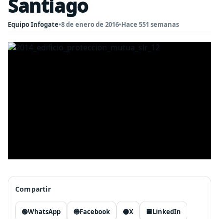
Santiago
Equipo Infogate
•
8 de enero de 2016
•
Hace 551 semanas
Compartir
🟢
WhatsApp
🔵
Facebook
⚫
X
🟦
LinkedIn