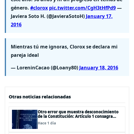
género.
#clorox
pic.twitter.com/CgH3tHfPd9
—
Javiera Soto H. (@JavieraSotoH)
January 17,
2016
Mientras tú me ignoras, Clorox se declara mi
pareja ideal
— LoreninCacao (@Loany80)
January 18, 2016
Otras noticias relacionadas
Otro error que muestra desconocimiento
de la Constitución: Artículo 1 consagra
resguardar la seguridad nacional y
Hace 1 día
proteger a los ciudadanos