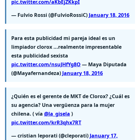
pic.twitter.com/aKbEjZKkpI
— Fulvio Rossi (@FulvioRossiC)
January 18, 2016
Para esta publicidad mi pareja ideal es un
limpiador clorox ...realmente impresentable
esta publicidad sexista
pic.twitter.com/nsuJHfYg8O
— Maya Diputada
(@Mayafernandeza)
January 18, 2016
¿Quién es el gerente de MKT de Clorox? ¿Cuál es
su agencia? Una vergüenza para la mujer
chilena. ( vía
@la_gisela
)
pic.twitter.com/krR3qhx7RT
— cristian leporati (@cleporati)
January 17,