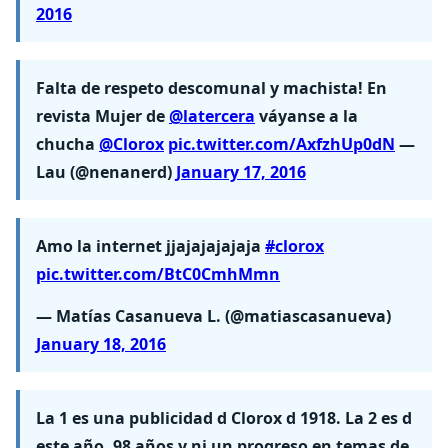
2016
Falta de respeto descomunal y machista! En
revista Mujer de
@latercera
váyanse a la
chucha
@Clorox
pic.twitter.com/AxfzhUp0dN
—
Lau (@nenanerd)
January 17, 2016
Amo la internet jjajajajajaja
#clorox
pic.twitter.com/BtC0CmhMmn
— Matías Casanueva L. (@matiascasanueva)
January 18, 2016
La 1 es una publicidad d Clorox d 1918. La 2 es d
este año. 98 años y ni un progreso en temas de