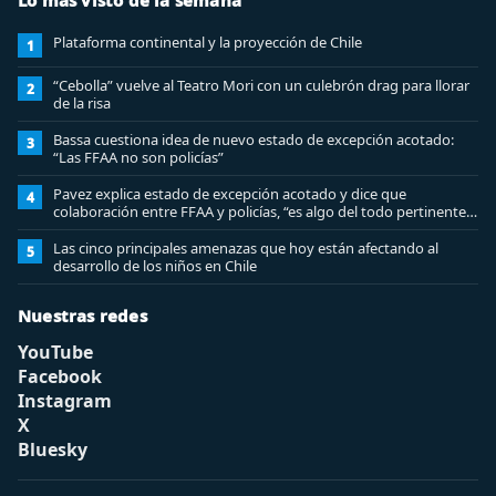
Lo más visto de la semana
Plataforma continental y la proyección de Chile
1
“Cebolla” vuelve al Teatro Mori con un culebrón drag para llorar
2
de la risa
Bassa cuestiona idea de nuevo estado de excepción acotado:
3
“Las FFAA no son policías”
Pavez explica estado de excepción acotado y dice que
4
colaboración entre FFAA y policías, “es algo del todo pertinente
analizar”
Las cinco principales amenazas que hoy están afectando al
5
desarrollo de los niños en Chile
Nuestras redes
YouTube
Facebook
Instagram
X
Bluesky