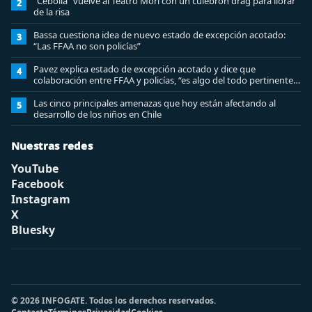
“Cebolla” vuelve al Teatro Mori con un culebrón drag para llorar
2
de la risa
Bassa cuestiona idea de nuevo estado de excepción acotado:
3
“Las FFAA no son policías”
Pavez explica estado de excepción acotado y dice que
4
colaboración entre FFAA y policías, “es algo del todo pertinente
analizar”
Las cinco principales amenazas que hoy están afectando al
5
desarrollo de los niños en Chile
Nuestras redes
YouTube
Facebook
Instagram
X
Bluesky
© 2026 INFOGATE. Todos los derechos reservados.