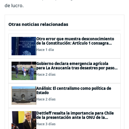
de lucro.
Otras noticias relacionadas
Otro error que muestra desconocimiento
de la Constitución: Artículo 1 consagra
resguardar la seguridad nacional y
Hace 1 día
proteger a los ciudadanos
Gobierno declara emergencia agrícola
para La Araucanía tras desastres por pasos
de sistemas frontales
Hace 2 días
Análisis: El centralismo como política de
Estado
Hace 2 días
Dettleff resalta la importancia para Chile
de la presentación ante la ONU de la
Plataforma Continental Extendida del
Hace 3 días
Archipiélago Juan Fernández