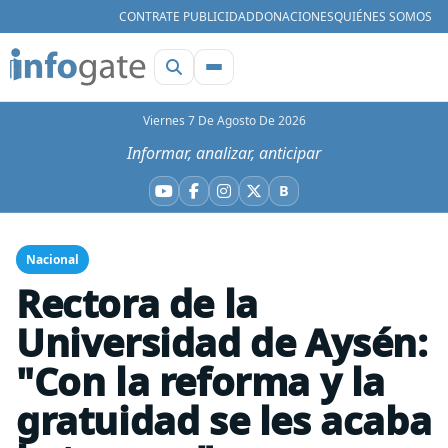
CONTRATE PUBLICIDAD
DONACIONES
QUIÉNES SOMOS
Viernes 7 De Agosto De 2026
Informar, analizar, anticipar
B
YouTube
Facebook
Instagram
X
Bluesky
Nacional
Rectora de la
Universidad de Aysén:
"Con la reforma y la
gratuidad se les acaba