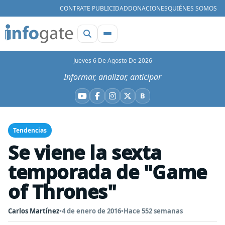
CONTRATE PUBLICIDAD
DONACIONES
QUIÉNES SOMOS
Jueves 6 De Agosto De 2026
Informar, analizar, anticipar
B
YouTube
Facebook
Instagram
X
Bluesky
Tendencias
Se viene la sexta
temporada de "Game
of Thrones"
Carlos Martínez
•
4 de enero de 2016
•
Hace 552 semanas