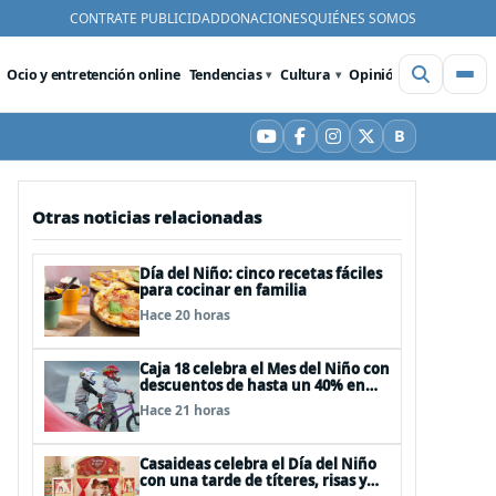
CONTRATE PUBLICIDAD
DONACIONES
QUIÉNES SOMOS
Ocio y entretención online
Tendencias
Cultura
Opinión
Videos
De
B
YouTube
Facebook
Instagram
X
Bluesky
Otras noticias relacionadas
Día del Niño: cinco recetas fáciles
para cocinar en familia
Hace 20 horas
Caja 18 celebra el Mes del Niño con
descuentos de hasta un 40% en
panoramas, cine, shows y
Hace 21 horas
streaming
Casaideas celebra el Día del Niño
con una tarde de títeres, risas y