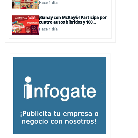
sorpresas en el Mall Plaza Vespucio
Hace 1 día
¡Ganay con McKay®! Participa por
cuatro autos híbridos y 100
premios de $500.000
Hace 1 día