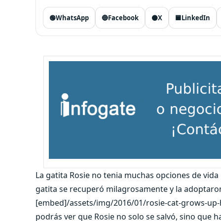
🟢
WhatsApp
🔵
Facebook
⚫
X
🟦
LinkedIn
La gatita Rosie no tenia muchas opciones de vida p
gatita se recuperó milagrosamente y la adoptaro
[embed]/assets/img/2016/01/rosie-cat-grows-up-h
podrás ver que Rosie no solo se salvó, sino que h