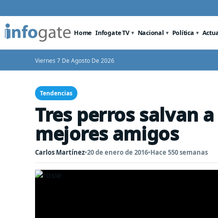
Home
Infogate TV
Nacional
Política
Actu
Viernes 7 De Agosto De 2026
Tendencias
Tres perros salvan a
mejores amigos
Carlos Martínez
•
20 de enero de 2016
•
Hace 550 semanas