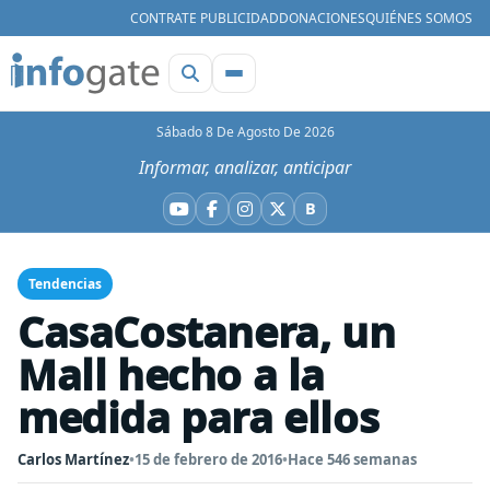
CONTRATE PUBLICIDAD
DONACIONES
QUIÉNES SOMOS
Sábado 8 De Agosto De 2026
Informar, analizar, anticipar
B
YouTube
Facebook
Instagram
X
Bluesky
Tendencias
CasaCostanera, un
Mall hecho a la
medida para ellos
Carlos Martínez
•
15 de febrero de 2016
•
Hace 546 semanas