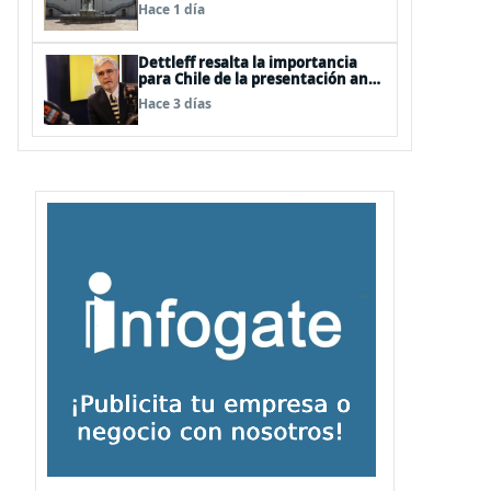
Hace 1 día
Dettleff resalta la importancia
para Chile de la presentación ante
la ONU de la Plataforma
Hace 3 días
Continental Extendida del
Archipiélago Juan Fernández