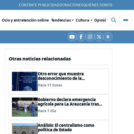
CONTRATE PUBLICIDAD
DONACIONES
QUIÉNES SOMOS
Ocio y entretención online
Tendencias
Cultura
Opinión
Videos
De
B
YouTube
Facebook
Instagram
X
Bluesky
Otras noticias relacionadas
Otro error que muestra
desconocimiento de la
Constitución: Artículo 1 consagra
Hace 11 horas
resguardar la seguridad nacional y
proteger a los ciudadanos
Gobierno declara emergencia
agrícola para La Araucanía tras
desastres por pasos de sistemas
Hace 1 día
frontales
Análisis: El centralismo como
política de Estado