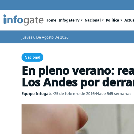
Home
Infogate TV
Nacional
Política
Actu
Jueves 6 De Agosto De 2026
Nacional
En pleno verano: rea
Los Andes por derra
Equipo Infogate
•
25 de febrero de 2016
•
Hace 545 semanas