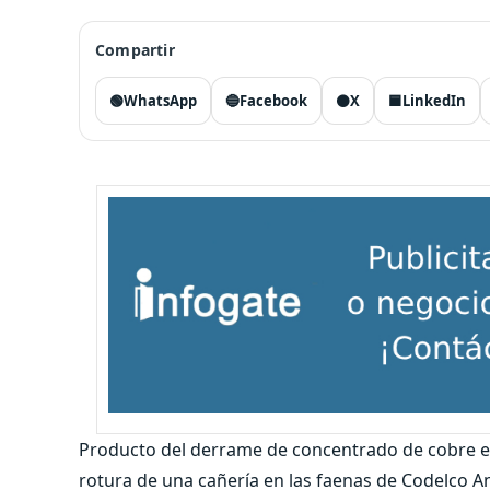
Compartir
🟢
WhatsApp
🔵
Facebook
⚫
X
🟦
LinkedIn
Producto del derrame de concentrado de cobre en 
rotura de una cañería en las faenas de Codelco A