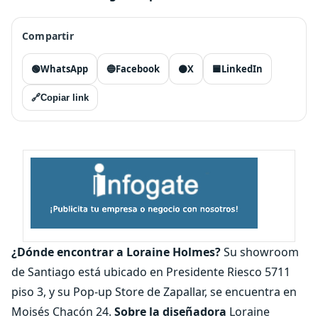
Compartir
🟢
WhatsApp
🔵
Facebook
⚫
X
🟦
LinkedIn
🔗
Copiar link
¿Dónde encontrar a Loraine Holmes?
Su showroom
de Santiago está ubicado en Presidente Riesco 5711
piso 3, y su Pop-up Store de Zapallar, se encuentra en
Moisés Chacón 24.
Sobre la diseñadora
Loraine