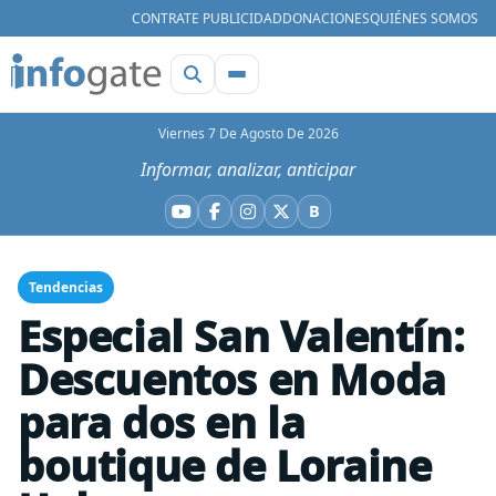
CONTRATE PUBLICIDAD
DONACIONES
QUIÉNES SOMOS
Viernes 7 De Agosto De 2026
Informar, analizar, anticipar
B
YouTube
Facebook
Instagram
X
Bluesky
Tendencias
Especial San Valentín:
Descuentos en Moda
para dos en la
boutique de Loraine