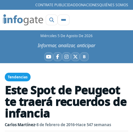
CONTRATE PUBLICIDAD
DONACIONES
QUIÉNES SOMOS
Miércoles 5 De Agosto De 2026
Informar, analizar, anticipar
B
YouTube
Facebook
Instagram
X
Bluesky
Tendencias
Este Spot de Peugeot
te traerá recuerdos de
infancia
Carlos Martínez
•
8 de febrero de 2016
•
Hace 547 semanas