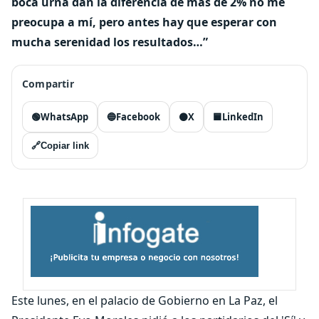
boca urna dan la diferencia de más de 2% no me
preocupa a mí, pero antes hay que esperar con
mucha serenidad los resultados…”
Compartir
🟢
WhatsApp
🔵
Facebook
⚫
X
🟦
LinkedIn
🔗
Copiar link
Este lunes, en el palacio de Gobierno en La Paz, el