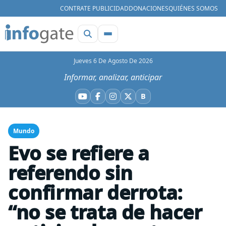
CONTRATE PUBLICIDAD
DONACIONES
QUIÉNES SOMOS
Jueves 6 De Agosto De 2026
Informar, analizar, anticipar
B
YouTube
Facebook
Instagram
X
Bluesky
Mundo
Evo se refiere a
referendo sin
confirmar derrota:
“no se trata de hacer