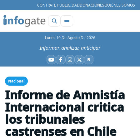
CONTRATE PUBLICIDAD
DONACIONES
QUIÉNES SOMOS
Lunes 10 De Agosto De 2026
Informar, analizar, anticipar
B
YouTube
Facebook
Instagram
X
Bluesky
Nacional
Informe de Amnistía
Internacional critica
los tribunales
castrenses en Chile