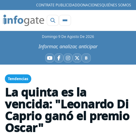
CONTRATE PUBLICIDAD
DONACIONES
QUIÉNES SOMOS
Domingo 9 De Agosto De 2026
Informar, analizar, anticipar
B
YouTube
Facebook
Instagram
X
Bluesky
Tendencias
La quinta es la
vencida: "Leonardo Di
Caprio ganó el premio
Oscar"