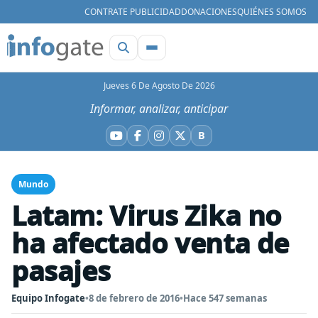
CONTRATE PUBLICIDAD
DONACIONES
QUIÉNES SOMOS
Jueves 6 De Agosto De 2026
Informar, analizar, anticipar
B
YouTube
Facebook
Instagram
X
Bluesky
Mundo
Latam: Virus Zika no
ha afectado venta de
pasajes
Equipo Infogate
•
8 de febrero de 2016
•
Hace 547 semanas