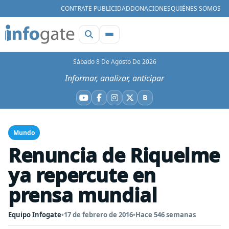
CONTRATE PUBLICIDAD
DONACIONES
QUIÉNES SOMOS
Sábado 8 De Agosto De 2026
Informar, analizar, anticipar
B
YouTube
Facebook
Instagram
X
Bluesky
Mundo
Renuncia de Riquelme
ya repercute en
prensa mundial
Equipo Infogate
•
17 de febrero de 2016
•
Hace 546 semanas