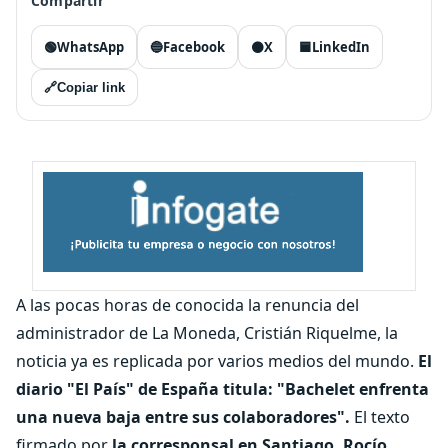
Compartir
🟢
WhatsApp
🔵
Facebook
⚫
X
🟦
LinkedIn
🔗
Copiar link
A las pocas horas de conocida la renuncia del
administrador de La Moneda, Cristián Riquelme, la
noticia ya es replicada por varios medios del mundo.
El
diario "El País" de España titula: "Bachelet enfrenta
una nueva baja entre sus colaboradores".
El texto
firmado por
la corresponsal en Santiago, Rocío