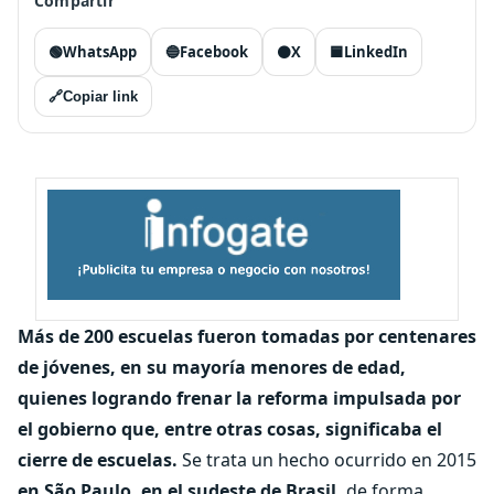
Compartir
🟢
WhatsApp
🔵
Facebook
⚫
X
🟦
LinkedIn
🔗
Copiar link
Más de 200 escuelas fueron tomadas por centenares
de jóvenes, en su mayoría menores de edad,
quienes logrando frenar la reforma impulsada por
el gobierno que, entre otras cosas, significaba el
cierre de escuelas.
Se trata un hecho ocurrido en 2015
en São Paulo, en el sudeste de Brasil,
de forma