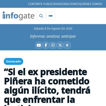
CONTRATE PUBLICIDAD
DONACIONES
QUIÉNES SOMOS
Sábado 8 De Agosto De 2026
Informar, analizar, anticipar
B
YouTube
Facebook
Instagram
X
Bluesky
Destacado
“Si el ex presidente
Piñera ha cometido
algún ilícito, tendrá
que enfrentar la