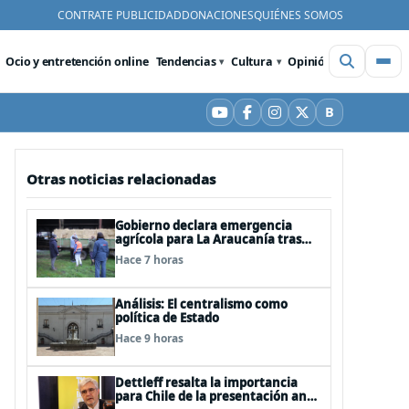
CONTRATE PUBLICIDAD
DONACIONES
QUIÉNES SOMOS
Ocio y entretención online
Tendencias
Cultura
Opinión
Videos
De
B
YouTube
Facebook
Instagram
X
Bluesky
Otras noticias relacionadas
Gobierno declara emergencia
agrícola para La Araucanía tras
desastres por pasos de sistemas
Hace 7 horas
frontales
Análisis: El centralismo como
política de Estado
Hace 9 horas
Dettleff resalta la importancia
para Chile de la presentación ante