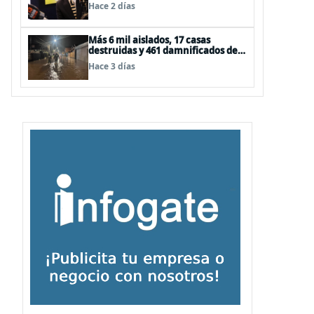
la ONU de la Plataforma
Hace 2 días
Continental Extendida del
Archipiélago Juan Fernández
Más 6 mil aislados, 17 casas
destruidas y 461 damnificados deja
paso de nuevo sistema frontal
Hace 3 días