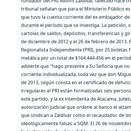
fundador del PRI Adolfo Zaldívar, fallecido hace t
tribunal señalan que para el Ministerio Público e
que tuvo la cuenta corriente del ex embajador de 
durante el período que se investiga. La petición, s
cartolas de saldos, depósitos, transferencias y g
de diciembre de 2012 y el 26 de febrero de 2013. E
Regionalista Independiente (PRI), por 25 boletas 
metálica por un total de $164.444.456 en el perío
advierte que "hago presente a Su Señoría que no e
corriente individualizada, toda vez que don Miguel
de 2013, según consta en el certificado de defun
irregulares al PRI están formalizadas seis person
este partido, y la ex intendenta de Atacama, Juliet
autorización judicial que ordene al banco el alza
que sindican a Zaldívar como el recaudador de los
ideológicamente falsas a SQM. El 26 de noviemb