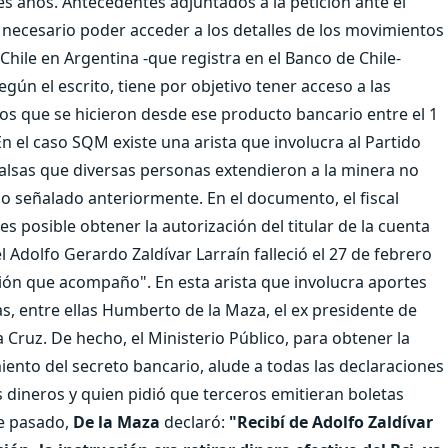
res años. Antecedentes adjuntados a la petición ante el
s necesario poder acceder a los detalles de los movimientos
Chile en Argentina -que registra en el Banco de Chile-
egún el escrito, tiene por objetivo tener acceso a las
iros que se hicieron desde ese producto bancario entre el 1
n el caso SQM existe una arista que involucra al Partido
falsas que diversas personas extendieron a la minera no
do señalado anteriormente. En el documento, el fiscal
s posible obtener la autorización del titular de la cuenta
 Adolfo Gerardo Zaldívar Larraín falleció el 27 de febrero
ción que acompaño". En esta arista que involucra aportes
as, entre ellas Humberto de la Maza, el ex presidente de
a Cruz. De hecho, el Ministerio Público, para obtener la
miento del secreto bancario, alude a todas las declaraciones
 dineros y quien pidió que terceros emitieran boletas
re pasado,
De la Maza
declaró:
"Recibí de Adolfo Zaldívar