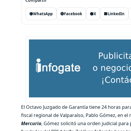
Compartir
🟢
WhatsApp
🔵
Facebook
⚫
X
🟦
LinkedIn
El Octavo Juzgado de Garantía tiene 24 horas para
fiscal regional de Valparaíso, Pablo Gómez, en el
Mercurio
, Gómez solicitó una orden judicial para