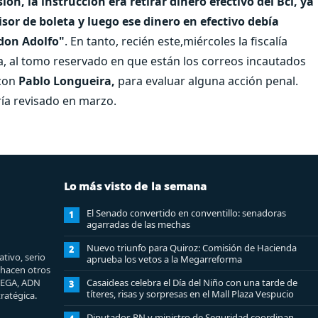
ón, la instrucción era retirar dinero efectivo del Bci, ya
sor de boleta y luego ese dinero en efectivo debía
 don Adolfo"
. En tanto, recién este,miércoles la fiscalía
a, al tomo reservado en que están los correos incautados
con
Pablo Longueira,
para evaluar alguna acción penal.
ría revisado en marzo.
Lo más visto de la semana
El Senado convertido en conventillo: senadoras
1
agarradas de las mechas
Nuevo triunfo para Quiroz: Comisión de Hacienda
2
tivo, serio
aprueba los vetos a la Megarreforma
e hacen otros
MEGA, ADN
Casaideas celebra el Día del Niño con una tarde de
3
títeres, risas y sorpresas en el Mall Plaza Vespucio
ratégica.
Diputados RN y ministro de Seguridad coordinan