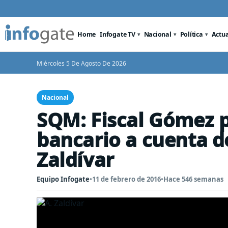
Home
Infogate TV
Nacional
Política
Actu
Miércoles 5 De Agosto De 2026
Nacional
SQM: Fiscal Gómez p
bancario a cuenta de
Zaldívar
Equipo Infogate
•
11 de febrero de 2016
•
Hace 546 semanas