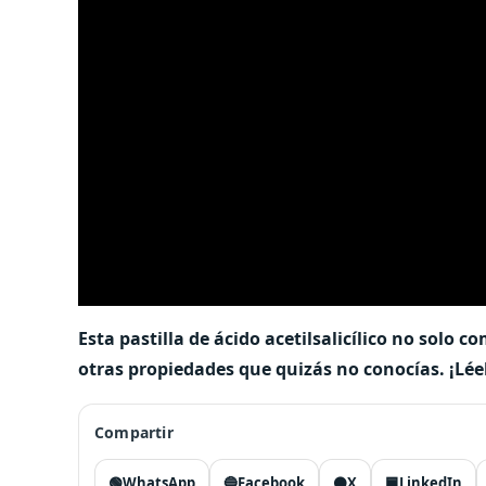
Esta pastilla de ácido acetilsalicílico no solo 
otras propiedades que quizás no conocías. ¡Lée
Compartir
🟢
WhatsApp
🔵
Facebook
⚫
X
🟦
LinkedIn