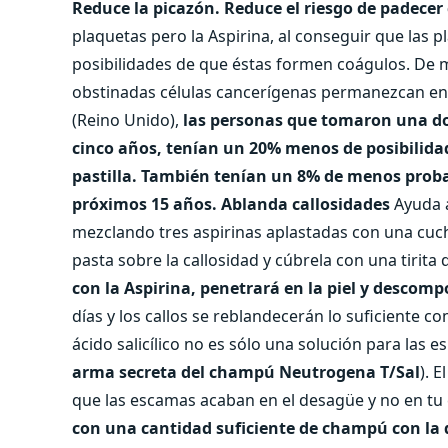
Reduce la picazón.
Reduce el riesgo de padecer
plaquetas pero la Aspirina, al conseguir que las p
posibilidades de que éstas formen coágulos. De
obstinadas células cancerígenas permanezcan en 
(Reino Unido),
las personas que tomaron una dos
cinco años, tenían un 20% menos de posibilidad
pastilla. También tenían un 8% de menos probab
próximos 15 años.
Ablanda callosidades
Ayuda 
mezclando tres aspirinas aplastadas con una cuch
pasta sobre la callosidad y cúbrela con una tirita
con la Aspirina, penetrará en la piel y descom
días y los callos se reblandecerán lo suficiente c
ácido salicílico no es sólo una solución para las e
arma secreta del champú Neutrogena T/Sal
). 
que las escamas acaban en el desagüe y no en tu
con una cantidad suficiente de champú con la 