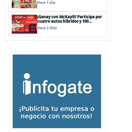
sorpresas en el Mall Plaza Vespucio
Hace 1 día
¡Ganay con McKay®! Participa por
cuatro autos híbridos y 100
premios de $500.000
Hace 2 días