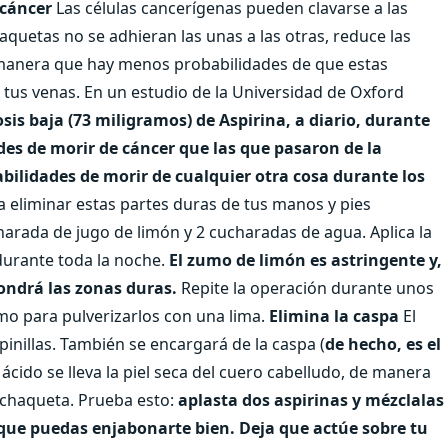
 cáncer
Las células cancerígenas pueden clavarse a las
laquetas no se adhieran las unas a las otras, reduce las
 manera que hay menos probabilidades de que estas
tus venas. En un estudio de la Universidad de Oxford
is baja (73 miligramos) de Aspirina, a diario, durante
es de morir de cáncer que las que pasaron de la
ilidades de morir de cualquier otra cosa durante los
a eliminar estas partes duras de tus manos y pies
arada de jugo de limón y 2 cucharadas de agua. Aplica la
 durante toda la noche.
El zumo de limón es astringente y,
pondrá las zonas duras.
Repite la operación durante unos
omo para pulverizarlos con una lima.
Elimina la caspa
El
spinillas. También se encargará de la caspa (
de hecho, es el
El ácido se lleva la piel seca del cuero cabelludo, de manera
 chaqueta. Prueba esto:
aplasta dos aspirinas y mézclalas
que puedas enjabonarte bien. Deja que actúe sobre tu