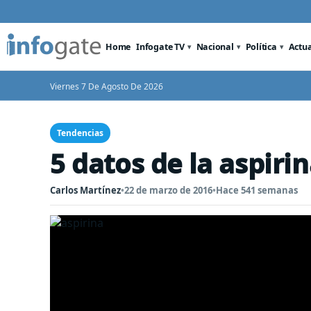
Home
Infogate TV
Nacional
Política
Actu
Viernes 7 De Agosto De 2026
Tendencias
5 datos de la aspiri
Carlos Martínez
•
22 de marzo de 2016
•
Hace 541 semanas