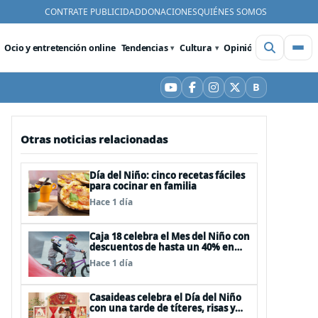
CONTRATE PUBLICIDAD
DONACIONES
QUIÉNES SOMOS
Ocio y entretención online
Tendencias
Cultura
Opinión
Videos
De
B
YouTube
Facebook
Instagram
X
Bluesky
Otras noticias relacionadas
Día del Niño: cinco recetas fáciles
para cocinar en familia
Hace 1 día
Caja 18 celebra el Mes del Niño con
descuentos de hasta un 40% en
panoramas, cine, shows y
Hace 1 día
streaming
Casaideas celebra el Día del Niño
con una tarde de títeres, risas y