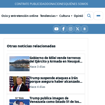
CONTRATE PUBLICIDAD
DONACIONES
QUIÉNES SOMOS
Ocio y entretención online
Tendencias
Cultura
Opinión
Videos
De
B
YouTube
Facebook
Instagram
X
Bluesky
Otras noticias relacionadas
Gobierno de Milei vende terrenos
del Ejército y Armada en Neuquén
y Ushuaia
Hace 3 días
Trump suspende ataques a Irán
porque asegura haber alcanzado
«las bases de un acuerdo»
Hace 4 días
Trump publica imagen de
Venezuela como Estado 51 de los