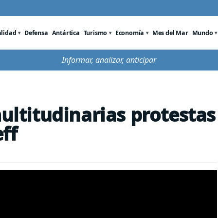
alidad
Defensa
Antártica
Turismo
Economía
Mes del Mar
Mundo
Informar, analizar, anticipar
multitudinarias protestas
ff