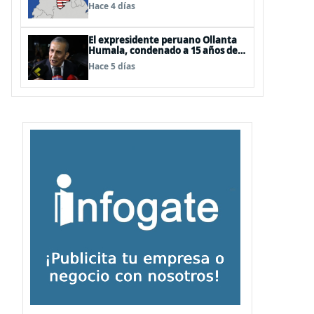
EEUU
Hace 4 días
El expresidente peruano Ollanta
Humala, condenado a 15 años de
cárcel, sale libre al anularse su
Hace 5 días
caso