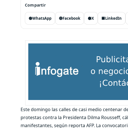
Compartir
🟢
WhatsApp
🔵
Facebook
⚫
X
🟦
LinkedIn
Este domingo las calles de casi medio centenar de
protestas contra la Presidenta Dilma Rousseff, cá
manifestantes, según reporta AFP. La convocator