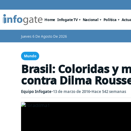
Home
Infogate TV
Nacional
Política
Actu
Jueves 6 De Agosto De 2026
Mundo
Brasil: Coloridas y 
contra Dilma Rousse
Equipo Infogate
•
13 de marzo de 2016
•
Hace 542 semanas