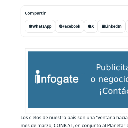
Compartir
🟢
WhatsApp
🔵
Facebook
⚫
X
🟦
LinkedIn
Los cielos de nuestro país son una “ventana hacia
mes de marzo, CONICYT, en conjunto al Planetari