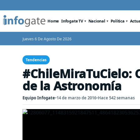
Home
Infogate TV
Nacional
Política
Actu
Jueves 6 De Agosto De 2026
Tendencias
#ChileMiraTuCielo: 
de la Astronomía
Equipo Infogate
•
14 de marzo de 2016
•
Hace 542 semanas