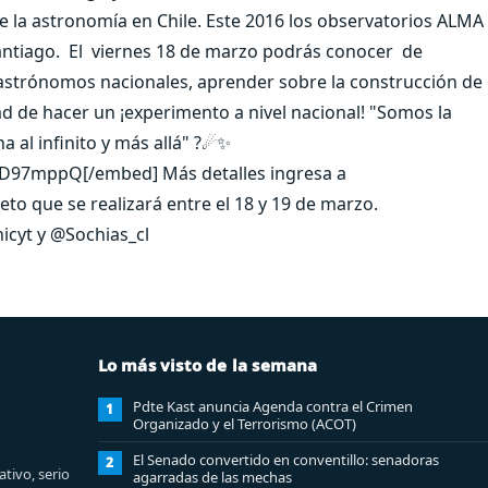
de la astronomía en Chile. Este 2016 los observatorios ALMA
Santiago. El viernes 18 de marzo podrás conocer de
 astrónomos nacionales, aprender sobre la construcción de
d de hacer un ¡experimento a nivel nacional! "Somos la
a al infinito y más allá" ?☄✨
D97mppQ[/embed] Más detalles ingresa a
o que se realizará entre el 18 y 19 de marzo.
cyt y @Sochias_cl
Lo más visto de la semana
Pdte Kast anuncia Agenda contra el Crimen
1
Organizado y el Terrorismo (ACOT)
El Senado convertido en conventillo: senadoras
2
tivo, serio
agarradas de las mechas