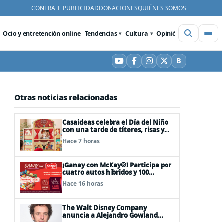
CONTRATE PUBLICIDAD
DONACIONES
QUIÉNES SOMOS
Ocio y entretención online
Tendencias
Cultura
Opinión
Videos
De
B
YouTube
Facebook
Instagram
X
Bluesky
Otras noticias relacionadas
Casaideas celebra el Día del Niño
con una tarde de títeres, risas y
sorpresas en el Mall Plaza Vespucio
Hace 7 horas
¡Ganay con McKay®! Participa por
cuatro autos híbridos y 100
premios de $500.000
Hace 16 horas
The Walt Disney Company
anuncia a Alejandro Gowland