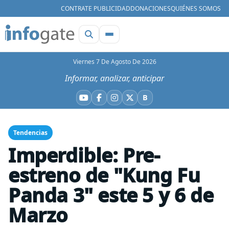
CONTRATE PUBLICIDAD
DONACIONES
QUIÉNES SOMOS
Viernes 7 De Agosto De 2026
Informar, analizar, anticipar
B
YouTube
Facebook
Instagram
X
Bluesky
Tendencias
Imperdible: Pre-
estreno de "Kung Fu
Panda 3" este 5 y 6 de
Marzo