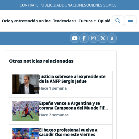
CONTRATE PUBLICIDAD
DONACIONES
QUIÉNES SOMOS
Ocio y entretención online
Tendencias
Cultura
Opinión
Videos
De
B
YouTube
Facebook
Instagram
X
Bluesky
Otras noticias relacionadas
Justicia sobresee al expresidente
de la ANFP Sergio Jadue
Hace 1 semana
España vence a Argentina y se
corona Campeona del Mundo Fifa
2026
Hace 2 semanas
El boxeo profesional vuelve a
sacudir Osorno este viernes