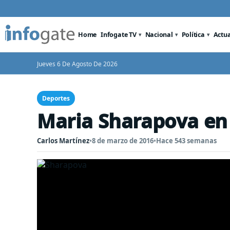
Home
Infogate TV
Nacional
Política
Actu
Jueves 6 De Agosto De 2026
Deportes
Maria Sharapova e
Carlos Martínez
•
8 de marzo de 2016
•
Hace 543 semanas