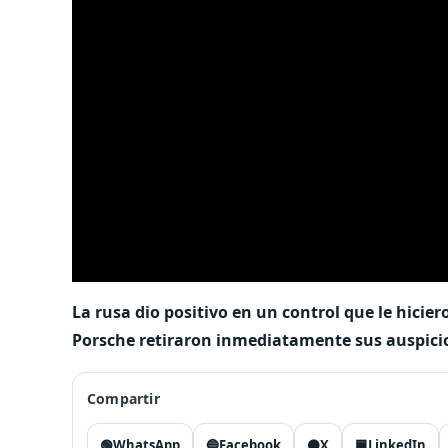
La rusa dio positivo en un control que le hicie
Porsche retiraron inmediatamente sus auspici
Compartir
🟢
WhatsApp
🔵
Facebook
⚫
X
🟦
LinkedIn