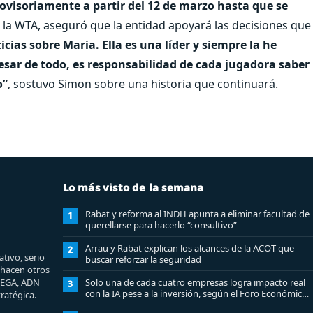
rovisoriamente a partir del 12 de marzo hasta que se
e la WTA, aseguró que la entidad apoyará las decisiones que
icias sobre Maria. Ella es una líder y siempre la he
esar de todo, es responsabilidad de cada jugadora saber
o”
, sostuvo Simon sobre una historia que continuará.
Lo más visto de la semana
Rabat y reforma al INDH apunta a eliminar facultad de
1
querellarse para hacerlo “consultivo”
Arrau y Rabat explican los alcances de la ACOT que
2
tivo, serio
buscar reforzar la seguridad
e hacen otros
MEGA, ADN
Solo una de cada cuatro empresas logra impacto real
3
con la IA pese a la inversión, según el Foro Económico
ratégica.
Mundial