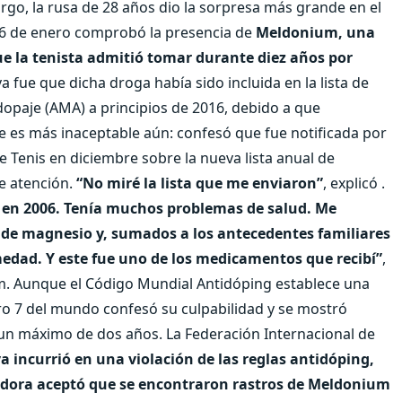
go, la rusa de 28 años dio la sorpresa más grande en el
 26 de enero comprobó la presencia de
Meldonium, una
ue la tenista admitió tomar durante diez años por
 fue que dicha droga había sido incluida en la lista de
dopaje (AMA) a principios de 2016, debido a que
ue es más inaceptable aún: confesó que fue notificada por
e Tenis en diciembre sobre la nueva lista anual de
te atención.
“No miré la lista que me enviaron”
, explicó .
e en 2006. Tenía muchos problemas de salud. Me
 de magnesio y, sumados a los antecedentes familiares
medad. Y este fue uno de los medicamentos que recibí”
,
am. Aunque el Código Mundial Antidóping establece una
ro 7 del mundo confesó su culpabilidad y se mostró
 un máximo de dos años. La Federación Internacional de
 incurrió en una violación de las reglas antidóping,
gadora aceptó que se encontraron rastros de Meldonium