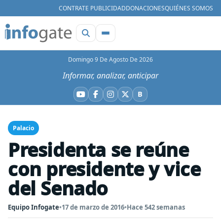
CONTRATE PUBLICIDAD
DONACIONES
QUIÉNES SOMOS
Domingo 9 De Agosto De 2026
Informar, analizar, anticipar
B
YouTube
Facebook
Instagram
X
Bluesky
Palacio
Presidenta se reúne
con presidente y vice
del Senado
Equipo Infogate
•
17 de marzo de 2016
•
Hace 542 semanas