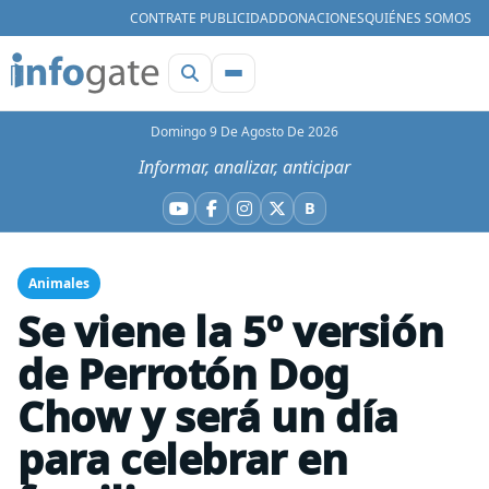
CONTRATE PUBLICIDAD
DONACIONES
QUIÉNES SOMOS
Domingo 9 De Agosto De 2026
Informar, analizar, anticipar
B
YouTube
Facebook
Instagram
X
Bluesky
Animales
Se viene la 5º versión
de Perrotón Dog
Chow y será un día
para celebrar en