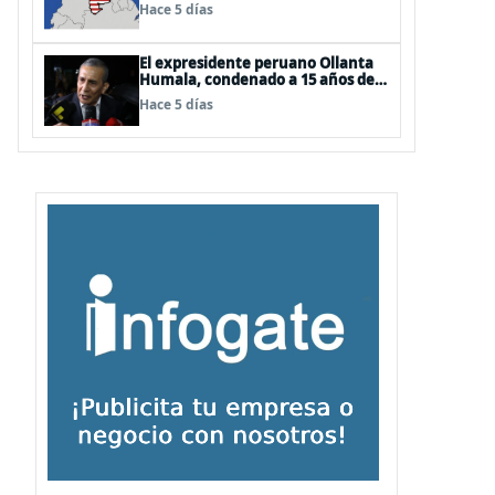
EEUU
Hace 5 días
El expresidente peruano Ollanta
Humala, condenado a 15 años de
cárcel, sale libre al anularse su
Hace 5 días
caso