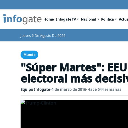
Home
Infogate TV
Nacional
Política
Actu
Jueves 6 De Agosto De 2026
Mundo
"Súper Martes": EEU
electoral más decisi
Equipo Infogate
•
1 de marzo de 2016
•
Hace 544 semanas