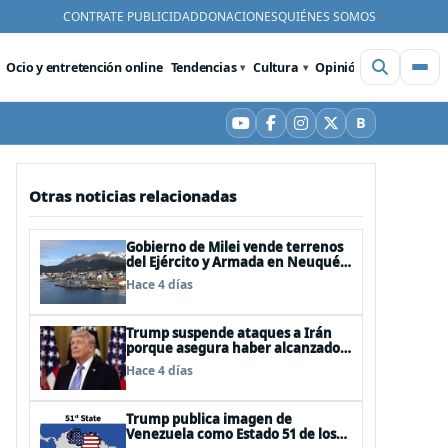
CONTRATE PUBLICIDAD
DONACIONES
QUIÉNES SOMOS
Ocio y entretención online
Tendencias
Cultura
Opinión
Videos
De
B
YouTube
Facebook
Instagram
X
Bluesky
Otras noticias relacionadas
Gobierno de Milei vende terrenos
del Ejército y Armada en Neuquén
y Ushuaia
Hace 4 días
Trump suspende ataques a Irán
porque asegura haber alcanzado
«las bases de un acuerdo»
Hace 4 días
Trump publica imagen de
Venezuela como Estado 51 de los