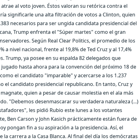
atrae al voto joven. Éstos valoran su retórica contra el
a significarle una alta filtración de votos a Clinton, quien
.383 necesarios para ser ungida candidata presidencial del
icana, Trump enfrenta el "Súper martes" como el gran
onservadores. Según Real Clear Politics, el promedio de los
 a nivel nacional, frente al 19,8% de Ted Cruz y al 17,4%
es. Trump, ya posee en su espalda 82 delegados que
 jugado hasta ahora para la convención del próximo 18 de
 como el candidato "imparable" y acercarse a los 1.237
 el candidato presidencial republicano. En tanto, Cruz y
l magnate, quien a pesar de causar molestia en el ala más
ado. "Debemos desenmascarar su verdadera naturaleza (...)
afadores", les pidió Rubio este lunes a los votantes
rte, Ben Carson y John Kasich prácticamente están fuera de
oy pongan fin a su aspiración a la presidencia. Así, el
 la carrera a la Casa Blanca. Al final del día los demócratas