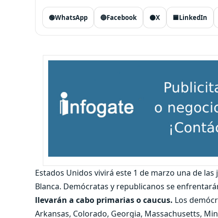
🟢
WhatsApp
🔵
Facebook
⚫
X
🟦
LinkedIn
Estados Unidos vivirá este 1 de marzo una de las 
Blanca. Demócratas y republicanos se enfrentar
llevarán a cabo primarias o caucus.
Los demócra
Arkansas, Colorado, Georgia, Massachusetts, Min