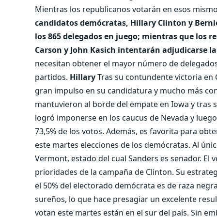
Mientras los republicanos votarán en esos mism
candidatos demócratas, Hillary Clinton y Bern
los 865 delegados en juego; mientras que los 
Carson y John Kasich intentarán adjudicarse la
necesitan obtener el mayor número de delegados 
partidos.
Hillary
Tras su contundente victoria en C
gran impulso en su candidatura y mucho más confi
mantuvieron al borde del empate en Iowa y tras s
logró imponerse en los caucus de Nevada y luego e
73,5% de los votos. Además, es favorita para obte
este martes elecciones de los demócratas. Al úni
Vermont, estado del cual Sanders es senador. El v
prioridades de la campaña de Clinton. Su estrateg
el 50% del electorado demócrata es de raza negra.
sureños, lo que hace presagiar un excelente resul
votan este martes están en el sur del país. Sin e