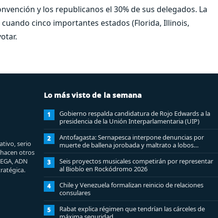
onvención y los republicanos el 30% de sus delegados. La
cuando cinco importantes estados (Florida, Illinois,
otar.
Lo más visto de la semana
Gobierno respalda candidatura de Rojo Edwards a la
1
presidencia de la Unión Interparlamentaria (UIP)
Antofagasta: Sernapesca interpone denuncias por
2
tivo, serio
muerte de ballena jorobada y maltrato a lobos
e hacen otros
marinos
MEGA, ADN
Seis proyectos musicales competirán por representar
3
al Biobío en Rockódromo 2026
ratégica.
Chile y Venezuela formalizan reinicio de relaciones
4
consulares
Rabat explica régimen que tendrían las cárceles de
5
máxima seguridad