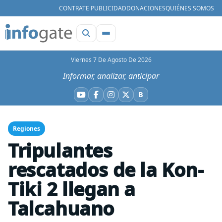
CONTRATE PUBLICIDAD
DONACIONES
QUIÉNES SOMOS
Viernes 7 De Agosto De 2026
Informar, analizar, anticipar
B
YouTube
Facebook
Instagram
X
Bluesky
Regiones
Tripulantes
rescatados de la Kon-
Tiki 2 llegan a
Talcahuano