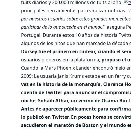
tuits diarios y 200.000 millones de tuits al año.
principales herramientas para viralizar noticias.
"
por nuestros usuarios sobre estos grandes momentos h
participar de lo que sucede en el mundo"
, asegura P
Portugal. Durante estos 10 años de historia Twit
algunos de los hitos que han marcado la década de 
Dorsey fue el primero en tuitear, cuando el serv
usuarios pioneros en la plataforma,
propuso el u
Cuando la Mars Phoenix Lander encontró hielo en m
2009: La usuaria Janis Krums estaba en un ferry 
vez en la historia de la monarquía, Clarence Hou
cuenta de Twitter para anunciar el compromiso
noche, Sohaib Athar, un vecino de Osama Bin La
Antes de aparecer públicamente para confirmar
lo publicó en Twitter. En pocas horas se convirt
sacudieron el maratón de Boston y el mundo en