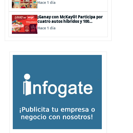
sorpresas en el Mall Plaza Vespucio
Hace 1 día
¡Ganay con McKay®! Participa por
cuatro autos híbridos y 100
premios de $500.000
Hace 1 día