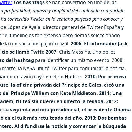
Los hashtags
se han convertido en una de las
La profundidad, riqueza y amplitud del contenido compartido
a convertido Twitter en la ventana perfecta para conocer y
epe López de Ayala, director general de Twitter España y
ter el timeline es tan extenso pero hemos seleccionado
la red social del pajarito azul.
2006: El cofundador Jack
icio se llamó Twttr.
2007:
Chris Messina, uno de los
so del hashtag
para identificar un mismo evento. 2008:
arte, la NASA utilizó Twitter para comunicar la noticia.
cuando un avión cayó en el río Hudson.
2010: Por primera
se, la oficina privada del Príncipe de Gales, creó una
 del Príncipe William con Kate Middleton.
2011: Una
dem, tuiteó sin querer en directo la redada.
2012:
 su segunda victoria presidencial, el presidente Obama
ió en el tuit más retuiteado del año.
2013: Dos bombas
tero. Al difundirse la noticia y comenzar la búsqueda