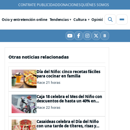
CONTRATE PUBLICIDAD
DONACIONES
QUIÉNES SOMOS
Ocio y entretención online
Tendencias
Cultura
Opinión
Videos
De
B
YouTube
Facebook
Instagram
X
Bluesky
Otras noticias relacionadas
Día del Niño: cinco recetas fáciles
para cocinar en familia
Hace 21 horas
Caja 18 celebra el Mes del Niño con
descuentos de hasta un 40% en
panoramas, cine, shows y
Hace 22 horas
streaming
Casaideas celebra el Día del Niño
con una tarde de títeres, risas y