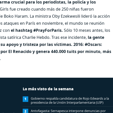
rma crucial para los periodistas, la policía y los
Girls fue creado cuando más de 250 niñas fueron
de Boko Haram. La ministra Oby Ezekwesili lideró la acción
les ataques en París en noviembre, el mundo se reunión
uz con
el hashtag #PrayForParis.
Sólo 10 meses antes, los
vista satírica Charlie Hebdo. Tras ese incidente,
la gente
 su apoyo y tristeza por las víctimas.
2016: #Oscars:
por El Renacido y genera 440.000 tuits por minuto, más
.
Lo más visto de la semana
Gobierno respalda candidatura de Rojo Edwards a la
1
presidencia de la Unión Interparlamentaria (UIP)
Antofagasta: Sernapesca interpone denuncias por
2