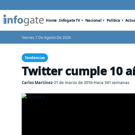
Home
Infogate TV
Nacional
Política
Actu
Viernes 7 De Agosto De 2026
Tendencias
Twitter cumple 10 a
Carlos Martínez
•
21 de marzo de 2016
•
Hace 541 semanas