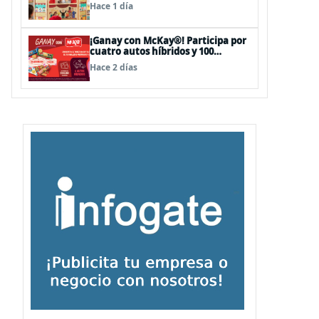
sorpresas en el Mall Plaza Vespucio
Hace 1 día
¡Ganay con McKay®! Participa por
cuatro autos híbridos y 100
premios de $500.000
Hace 2 días