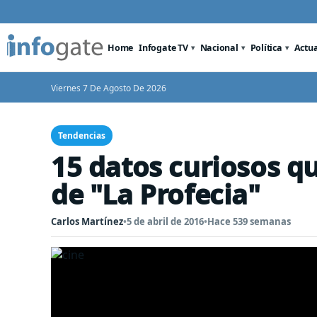
Home
Infogate TV
Nacional
Política
Actu
Viernes 7 De Agosto De 2026
Tendencias
15 datos curiosos qu
de "La Profecia"
Carlos Martínez
•
5 de abril de 2016
•
Hace 539 semanas