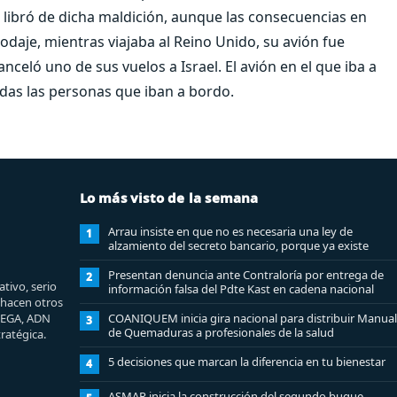
 libró de dicha maldición, aunque las consecuencias en
odaje, mientras viajaba al Reino Unido, su avión fue
nceló uno de sus vuelos a Israel. El avión en el que iba a
todas las personas que iban a bordo.
Lo más visto de la semana
Arrau insiste en que no es necesaria una ley de
1
alzamiento del secreto bancario, porque ya existe
Presentan denuncia ante Contraloría por entrega de
2
tivo, serio
información falsa del Pdte Kast en cadena nacional
e hacen otros
MEGA, ADN
COANIQUEM inicia gira nacional para distribuir Manual
3
de Quemaduras a profesionales de la salud
ratégica.
5 decisiones que marcan la diferencia en tu bienestar
4
ASMAR inicia la construcción del segundo buque