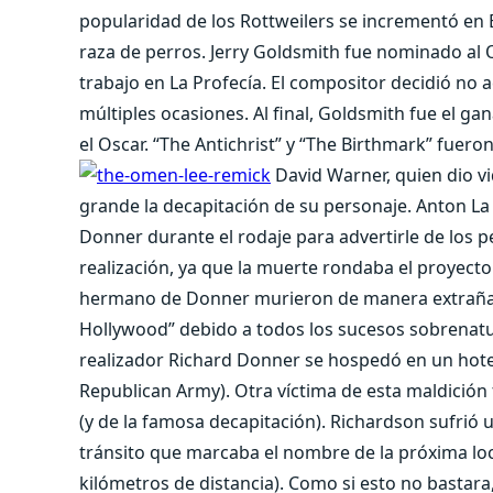
popularidad de los Rottweilers se incrementó en E
raza de perros. Jerry Goldsmith fue nominado al O
trabajo en La Profecía. El compositor decidió no 
múltiples ocasiones. Al final, Goldsmith fue el ga
el Oscar. “The Antichrist” y “The Birthmark” fueron
David Warner, quien dio vid
grande la decapitación de su personaje. Anton La V
Donner durante el rodaje para advertirle de los pe
realización, ya que la muerte rondaba el proyecto. 
hermano de Donner murieron de manera extraña. L
Hollywood” debido a todos los sucesos sobrenatur
realizador Richard Donner se hospedó en un hote
Republican Army). Otra víctima de esta maldición
(y de la famosa decapitación). Richardson sufrió 
tránsito que marcaba el nombre de la próxima loc
kilómetros de distancia). Como si esto no bastara