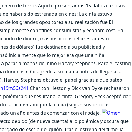
género de terror. Aquí te presentamos 15 datos curiosos
de haber sido estrenada en cines: La cinta estuvo
 de los grandes opositores a su realización fue
El
a simplemente con “fines consumistas y económicos”. En
blando de dinero, más del doble del presupuesto
nes de dólares) fue destinado a su publicidad y
ensó inicialmente que lo mejor era que una niña
fue a parar a manos del niño Harvey Stephens. Para el casting
na donde el niño agrede a su mamá antes de llegar a la
re). Harvey Stephens obtuvo el papel gracias a que pateó,
Charlton Heston y Dick van Dyke rechazaron
o polémica que resultaba la cinta. Gregory Peck aceptó dar
padre atormentado por la culpa (según sus propias
icidado un año antes de comenzar con el rodaje.
ecto debido (de nueva cuenta) a lo polémica y oscura que
ncargado de escribir el guión. Tras el estreno del filme, la