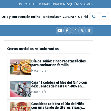
CONTRATE PUBLICIDAD
DONACIONES
QUIÉNES SOMOS
Ocio y entretención online
Tendencias
Cultura
Opinión
Videos
De
B
YouTube
Facebook
Instagram
X
Bluesky
Otras noticias relacionadas
Día del Niño: cinco recetas fáciles
para cocinar en familia
Hace 1 día
Caja 18 celebra el Mes del Niño con
descuentos de hasta un 40% en
panoramas, cine, shows y
Hace 1 día
streaming
Casaideas celebra el Día del Niño
con una tarde de títeres, risas y