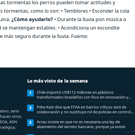
as tormentas los perros pueden tomar actitudes y
s tormentas, como lo son: • Temblores • Esconder la cola
quina.
¿Cómo ayudarlo?
• Durante la lluvia pon música o
ad se mantengan estables. • Acondiciona un escondite
e más seguro durante la lluvia. Fuente:
Lo más visto de la semana
Chile importó US$112 millones en plásticos
1
transformados brasileños con foco en innovación y
sostenibilidad
Pdte Kast dice que FFAA en barrios críticos será de
2
tivo, serio
colaboración y no sustituye rol de policías en control
e hacen otros
del orden público
MEGA, ADN
Arrau insiste en que no es necesaria una ley de
3
alzamiento del secreto bancario, porque ya existe
ratégica.