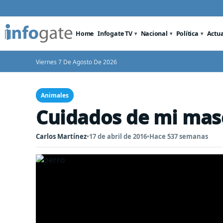
Home
Infogate TV
Nacional
Política
Actu
Viernes 7 De Agosto De 2026
Animales
Cuidados de mi masc
Carlos Martínez
•
17 de abril de 2016
•
Hace 537 semanas