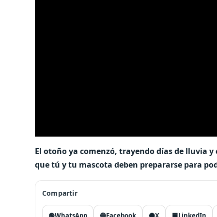
El otoño ya comenzó, trayendo días de lluvia y
que tú y tu mascota deben prepararse para pod
Compartir
🟢
WhatsApp
🔵
Facebook
⚫
X
🟦
LinkedIn