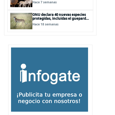
podría sufrir desnutrición por
Hace 7 semanas
dietas mal formuladas
ONU declara 40 nuevas especies
protegidas, incluidas el guepardo
y el tiburón martillo
Hace 18 semanas