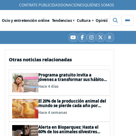
CONTRATE PUBLICIDAD
DONACIONES
QUIÉNES SOMOS
Ocio y entretención online
Tendencias
Cultura
Opinión
Videos
De
B
YouTube
Facebook
Instagram
X
Bluesky
Otras noticias relacionadas
Programa gratuito invita a
jóvenes a transformar sus hábitos
de consumo cosmético,
Hace 4 días
alimenticio y de moda
El 20% de la producción animal del
mundo se pierde cada año por
enfermedades que se pueden
Hace 4 semanas
evitar
Alerta en Bioparques: Hasta el
60% de los animales silvestres