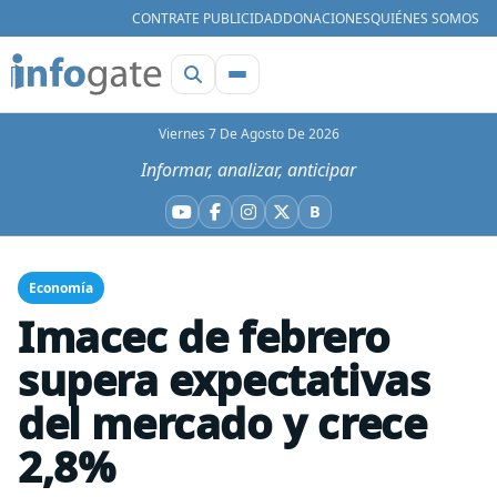
CONTRATE PUBLICIDAD
DONACIONES
QUIÉNES SOMOS
Viernes 7 De Agosto De 2026
Informar, analizar, anticipar
B
YouTube
Facebook
Instagram
X
Bluesky
Economía
Imacec de febrero
supera expectativas
del mercado y crece
2,8%