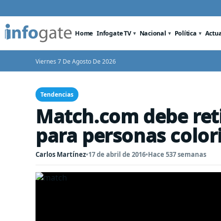
Home
Infogate TV
Nacional
Política
Actu
Viernes 7 De Agosto De 2026
Tendencias
Match.com debe ret
para personas color
Carlos Martínez
•
17 de abril de 2016
•
Hace 537 semanas