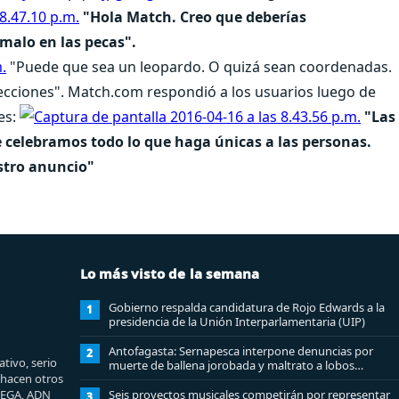
"Hola Match. Creo que deberías
malo en las pecas".
"Puede que sea un leopardo. O quizá sean coordenadas.
ecciones". Match.com respondió a los usuarios luego de
les:
"Las
e celebramos todo lo que haga únicas a las personas.
stro anuncio"
Lo más visto de la semana
Gobierno respalda candidatura de Rojo Edwards a la
1
presidencia de la Unión Interparlamentaria (UIP)
Antofagasta: Sernapesca interpone denuncias por
2
tivo, serio
muerte de ballena jorobada y maltrato a lobos
e hacen otros
marinos
MEGA, ADN
Seis proyectos musicales competirán por representar
3