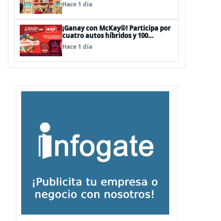
sorpresas en el Mall Plaza Vespucio
Hace 1 día
¡Ganay con McKay®! Participa por
cuatro autos híbridos y 100
premios de $500.000
Hace 1 día