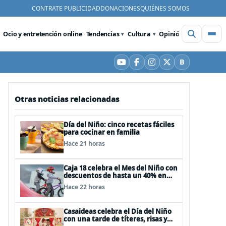
CONTRATE PUBLICIDAD
DONACIONES
QUIÉNES SOMOS
Ocio y entretención online
Tendencias
Cultura
Opinión
Videos
De
B
YouTube
Facebook
Instagram
X
Bluesky
Otras noticias relacionadas
Día del Niño: cinco recetas fáciles
para cocinar en familia
Hace 21 horas
Caja 18 celebra el Mes del Niño con
descuentos de hasta un 40% en
panoramas, cine, shows y
Hace 22 horas
streaming
Casaideas celebra el Día del Niño
con una tarde de títeres, risas y