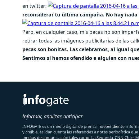
en twitter:
reconsiderar tu última campaña. No hay nada 
Pero, en cualquier caso, mis pecas no son imperf
retirar todas las imágenes publicitarias de las cal
pecas son bonitas. Las celebramos, al igual qu
Sentimos si hemos ofendido a alguien con nue
Informar, analizar, anticipar
INFOGATE es un medio digital de prensa independiente, informa
y creíble, así dan cuenta las referencias a notas periodística qu
medios de comunicación tales como: La Segunda, CNN Chile, 