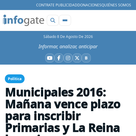
CONTRATE PUBLICIDAD
DONACIONES
QUIÉNES SOMOS
Sábado 8 De Agosto De 2026
Informar, analizar, anticipar
B
YouTube
Facebook
Instagram
X
Bluesky
Política
Municipales 2016:
Mañana vence plazo
para inscribir
Primarias y La Reina