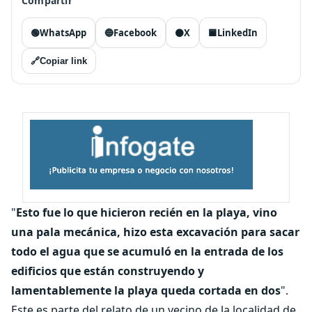
Compartir
🟢
WhatsApp
🔵
Facebook
⚫
X
🟦
LinkedIn
🔗
Copiar link
"
Esto fue lo que hicieron recién en la playa, vino
una pala mecánica, hizo esta excavación para sacar
todo el agua que se acumuló en la entrada de los
edificios que están construyendo y
lamentablemente la playa queda cortada en dos
".
Este es parte del relato de un vecino de la localidad de