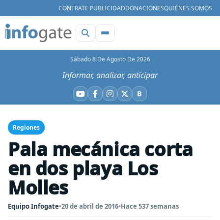
CONTRATE PUBLICIDAD
DONACIONES
QUIÉNES SOMOS
Sábado 8 De Agosto De 2026
Informar, analizar, anticipar
B
YouTube
Facebook
Instagram
X
Bluesky
Regiones
Pala mecánica corta
en dos playa Los
Molles
Equipo Infogate
•
20 de abril de 2016
•
Hace 537 semanas