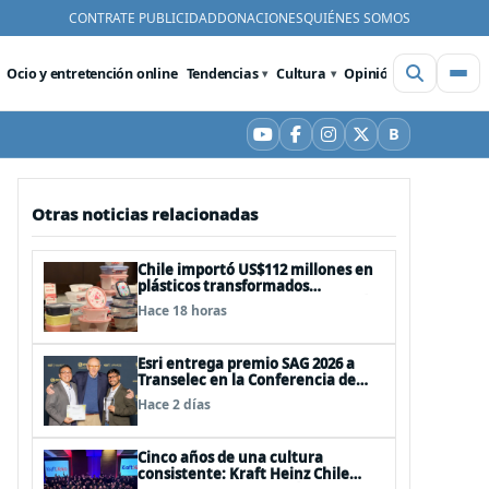
CONTRATE PUBLICIDAD
DONACIONES
QUIÉNES SOMOS
Ocio y entretención online
Tendencias
Cultura
Opinión
Videos
De
B
YouTube
Facebook
Instagram
X
Bluesky
Otras noticias relacionadas
Chile importó US$112 millones en
plásticos transformados
brasileños con foco en innovación
Hace 18 horas
y sostenibilidad
Esri entrega premio SAG 2026 a
Transelec en la Conferencia de
Usuarios en San Diego, Estados
Hace 2 días
Unidos
Cinco años de una cultura
consistente: Kraft Heinz Chile