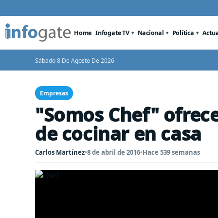
Home
Infogate TV
Nacional
Política
Actu
Sábado 8 De Agosto De 2026
Empresas
"Somos Chef" ofrec
de cocinar en casa
Carlos Martínez
•
8 de abril de 2016
•
Hace 539 semanas