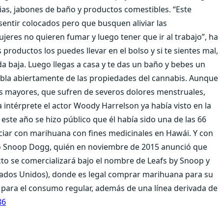
ias, jabones de baño y productos comestibles. “Este
entir colocados pero que busquen aliviar las
res no quieren fumar y luego tener que ir al trabajo”, ha
 productos los puedes llevar en el bolso y si te sientes mal,
a baja. Luego llegas a casa y te das un baño y bebes un
 habla abiertamente de las propiedades del cannabis. Aunque
as mayores, que sufren de severos dolores menstruales,
a intérprete el actor Woody Harrelson ya había visto en la
ste año se hizo público que él había sido una de las 66
ciar con marihuana con fines medicinales en Hawái. Y con
ro Snoop Dogg, quién en noviembre de 2015 anunció que
to se comercializará bajo el nombre de Leafs by Snoop y
stados Unidos), donde es legal comprar marihuana para su
s para el consumo regular, además de una línea derivada de