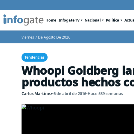
Home
Infogate TV
Nacional
Política
Actu
Viernes 7 De Agosto De 2026
Tendencias
Whoopi Goldberg lan
productos hechos c
Carlos Martínez
•
6 de abril de 2016
•
Hace 539 semanas