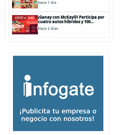
sorpresas en el Mall Plaza Vespucio
Hace 1 día
¡Ganay con McKay®! Participa por
cuatro autos híbridos y 100
premios de $500.000
Hace 2 días