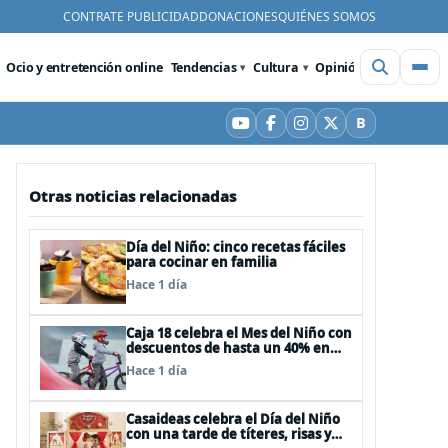
CONTRATE PUBLICIDAD
DONACIONES
QUIÉNES SOMOS
Ocio y entretención online
Tendencias
Cultura
Opinión
Videos
De
B
YouTube
Facebook
Instagram
X
Bluesky
Otras noticias relacionadas
Día del Niño: cinco recetas fáciles
para cocinar en familia
Hace 1 día
Caja 18 celebra el Mes del Niño con
descuentos de hasta un 40% en
panoramas, cine, shows y
Hace 1 día
streaming
Casaideas celebra el Día del Niño
con una tarde de títeres, risas y