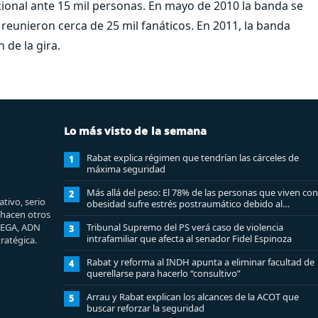
ional ante 15 mil personas. En mayo de 2010 la banda se
reunieron cerca de 25 mil fanáticos. En 2011, la banda
 de la gira.
Lo más visto de la semana
Rabat explica régimen que tendrían las cárceles de
1
máxima seguridad
Más allá del peso: El 78% de las personas que viven con
2
tivo, serio
obesidad sufre estrés postraumático debido al
e hacen otros
estigma
MEGA, ADN
Tribunal Supremo del PS verá caso de violencia
3
intrafamiliar que afecta al senador Fidel Espinoza
ratégica.
Rabat y reforma al INDH apunta a eliminar facultad de
4
querellarse para hacerlo “consultivo”
Arrau y Rabat explican los alcances de la ACOT que
5
buscar reforzar la seguridad