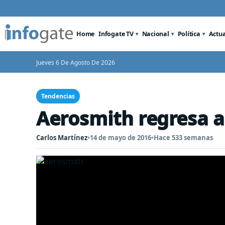
Home
Infogate TV
Nacional
Política
Actu
Jueves 6 De Agosto De 2026
Tendencias
Aerosmith regresa a
Carlos Martínez
•
14 de mayo de 2016
•
Hace 533 semanas