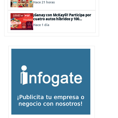
sorpresas en el Mall Plaza Vespucio
Hace 21 horas
¡Ganay con McKay®! Participa por
cuatro autos híbridos y 100
premios de $500.000
Hace 1 día