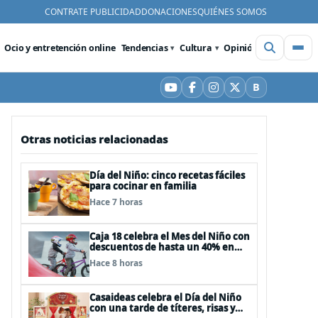
CONTRATE PUBLICIDAD
DONACIONES
QUIÉNES SOMOS
Ocio y entretención online
Tendencias
Cultura
Opinión
Videos
De
B
YouTube
Facebook
Instagram
X
Bluesky
Otras noticias relacionadas
Día del Niño: cinco recetas fáciles
para cocinar en familia
Hace 7 horas
Caja 18 celebra el Mes del Niño con
descuentos de hasta un 40% en
panoramas, cine, shows y
Hace 8 horas
streaming
Casaideas celebra el Día del Niño
con una tarde de títeres, risas y