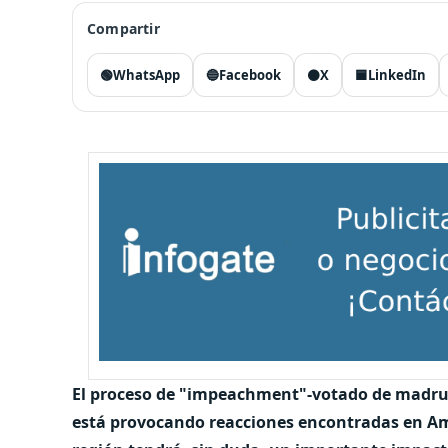
Compartir
🟢
WhatsApp
🔵
Facebook
⚫
X
🟦
LinkedIn
El proceso de "impeachment"-votado de madruga
está provocando reacciones encontradas en Amé