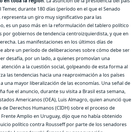
o en toda la región
. La asunción de la presidencia del país
el Temer, durante 180 días (período en el que el Senado
, representa un giro muy significativo para las
, es un paso más en la reformulación del tablero político
 por gobiernos de tendencia centroizquierdista, y que en
erecha. Las manifestaciones en los últimos días de
 se abre un período de deliberaciones sobre cómo debe ser
mer desafía, por un lado, a quienes promovían una
 atención a la cuestión social, golpeando de esta forma al
erza las tendencias hacia una reaproximación a los países
y a una mayor liberalización de las economías. Una señal de
ña fue el anuncio, durante su visita a Brasil esta semana,
 Estados Americanos (OEA), Luis Almagro, quien anunció que
ana de Derechos Humanos (CIDH) sobre el proceso de
l Frente Amplio en Uruguay, dijo que no había obtenido
juicio político contra Rousseff por parte de los senadores