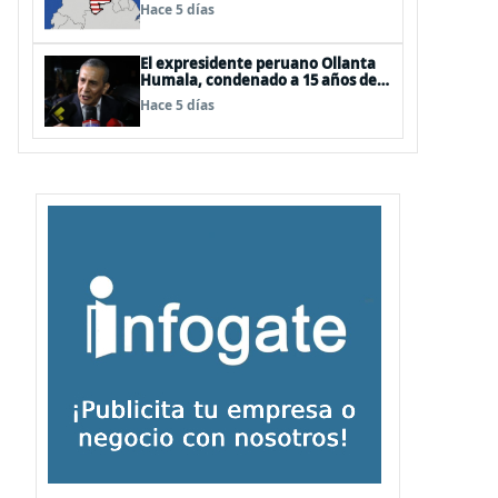
EEUU
Hace 5 días
El expresidente peruano Ollanta
Humala, condenado a 15 años de
cárcel, sale libre al anularse su
Hace 5 días
caso