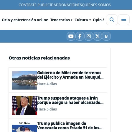
CONTRATE PUBLICIDAD
DONACIONES
QUIÉNES SOMOS
Ocio y entretención online
Tendencias
Cultura
Opinión
Videos
De
B
YouTube
Facebook
Instagram
X
Bluesky
Otras noticias relacionadas
Gobierno de Milei vende terrenos
del Ejército y Armada en Neuquén
y Ushuaia
Hace 4 días
Trump suspende ataques a Irán
porque asegura haber alcanzado
«las bases de un acuerdo»
Hace 5 días
Trump publica imagen de
Venezuela como Estado 51 de los