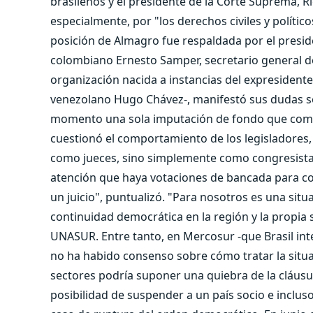
brasileños y el presidente de la Corte Suprema,
especialmente, por "los derechos civiles y polític
posición de Almagro fue respaldada por el preside
colombiano Ernesto Samper, secretario general 
organización nacida a instancias del expresidente br
venezolano Hugo Chávez-, manifestó sus dudas sob
momento una sola imputación de fondo que compr
cuestionó el comportamiento de los legisladores,
como jueces, sino simplemente como congresistas
atención que haya votaciones de bancada para co
un juicio", puntualizó. "Para nosotros es una sit
continuidad democrática en la región y la propia s
UNASUR. Entre tanto, en Mercosur -que Brasil int
no ha habido consenso sobre cómo tratar la situ
sectores podría suponer una quiebra de la cláusul
posibilidad de suspender a un país socio e incluso