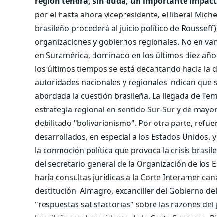
región tendrá, sin duda, un importante impact
por el hasta ahora vicepresidente, el liberal Mich
brasileño procederá al juicio político de Rousseff)
organizaciones y gobiernos regionales. No en vano
en Suramérica, dominado en los últimos diez años
los últimos tiempos se está decantando hacia la d
autoridades nacionales y regionales indican que
abordada la cuestión brasileña. La llegada de Te
estrategia regional en sentido Sur-Sur y de mayor
debilitado "bolivarianismo". Por otra parte, refu
desarrollados, en especial a los Estados Unidos, 
la conmoción política que provoca la crisis brasile
del secretario general de la Organización de los
haría consultas jurídicas a la Corte Interameric
destitución. Almagro, excanciller del Gobierno de
"respuestas satisfactorias" sobre las razones del 