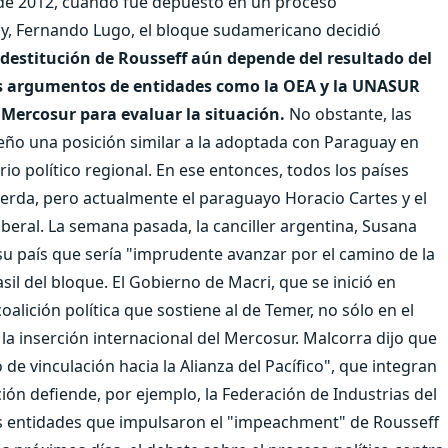
 de 2012, cuando fue depuesto en un proceso
y, Fernando Lugo, el bloque sudamericano decidió
destitución de Rousseff aún depende del resultado del
 los argumentos de entidades como la OEA y la UNASUR
Mercosur para evaluar la situación.
No obstante, las
leño una posición similar a la adoptada con Paraguay en
o político regional. En ese entonces, todos los países
erda, pero actualmente el paraguayo Horacio Cartes y el
beral. La semana pasada, la canciller argentina, Susana
su país que sería "imprudente avanzar por el camino de la
sil del bloque. El Gobierno de Macri, que se inició en
oalición política que sostiene al de Temer, no sólo en el
 la inserción internacional del Mercosur. Malcorra dijo que
de vinculación hacia la Alianza del Pacífico", que integran
ión defiende, por ejemplo, la Federación de Industrias del
les entidades que impulsaron el "impeachment" de Rousseff