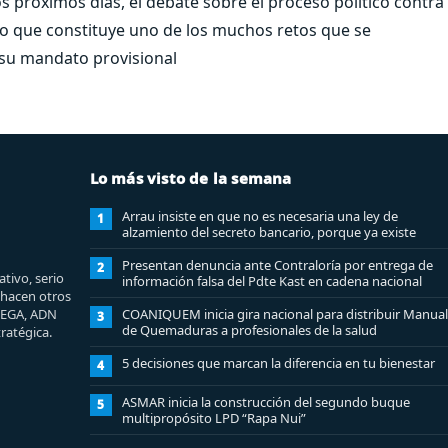
os próximos días, el debate sobre el proceso político contra
 lo que constituye uno de los muchos retos que se
 su mandato provisional
Lo más visto de la semana
Arrau insiste en que no es necesaria una ley de
1
alzamiento del secreto bancario, porque ya existe
Presentan denuncia ante Contraloría por entrega de
2
tivo, serio
información falsa del Pdte Kast en cadena nacional
e hacen otros
MEGA, ADN
COANIQUEM inicia gira nacional para distribuir Manual
3
de Quemaduras a profesionales de la salud
ratégica.
5 decisiones que marcan la diferencia en tu bienestar
4
ASMAR inicia la construcción del segundo buque
5
multipropósito LPD “Rapa Nui”