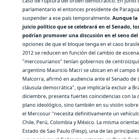
caso de ruptura del orden democrático. En junio
parlamentario el entonces presidente de Paragua
suspender a ese país temporalmente.
Aunque la 
juicio político que se celebrará en el Senado,
podrían promover una discusión en el seno del 
opciones de que el bloque tenga en el caso brasi
2012 se reducen en función del cambio de escenari
"mercosurianos" tenían gobiernos de centroizqui
argentino Mauricio Macri se ubican en el campo li
Malcorra, afirmó en audiencia ante el Senado de 
cláusula democrática", que implicaría excluir a Bra
diciembre, presenta fuertes coincidencias con la c
plano ideológico, sino también en su visión sobre
el Mercosur "necesita definitivamente un vehículo 
Chile, Perú, Colombia y México. La misma orientac
Estado de Sao Paulo (Fiesp), una de las principa