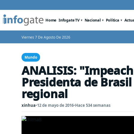
Home
Infogate TV
Nacional
Política
Actu
Viernes 7 De Agosto De 2026
Mundo
ANALISIS: "Impeach
Presidenta de Brasi
regional
xinhua
•
12 de mayo de 2016
•
Hace 534 semanas