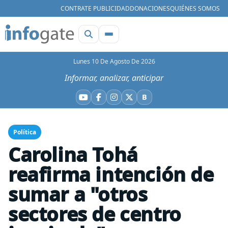
CONTRATE PUBLICIDAD
DONACIONES
QUIÉNES SOMOS
Lunes 10 De Agosto De 2026
Informar, analizar, anticipar
B
YouTube
Facebook
Instagram
X
Bluesky
Política
Carolina Tohá
reafirma intención de
sumar a "otros
sectores de centro